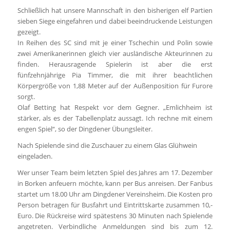
Schließlich hat unsere Mannschaft in den bisherigen elf Partien
sieben Siege eingefahren und dabei beeindruckende Leistungen
gezeigt.
In Reihen des SC sind mit je einer Tschechin und Polin sowie
zwei Amerikanerinnen gleich vier ausländische Akteurinnen zu
finden. Herausragende Spielerin ist aber die erst
fünfzehnjährige Pia Timmer, die mit ihrer beachtlichen
Körpergröße von 1,88 Meter auf der Außenposition für Furore
sorgt.
Olaf Betting hat Respekt vor dem Gegner. „Emlichheim ist
stärker, als es der Tabellenplatz aussagt. Ich rechne mit einem
engen Spiel“, so der Dingdener Übungsleiter.
Nach Spielende sind die Zuschauer zu einem Glas Glühwein
eingeladen.
Wer unser Team beim letzten Spiel des Jahres am 17. Dezember
in Borken anfeuern möchte, kann per Bus anreisen. Der Fanbus
startet um 18.00 Uhr am Dingdener Vereinsheim. Die Kosten pro
Person betragen für Busfahrt und Eintrittskarte zusammen 10,-
Euro. Die Rückreise wird spätestens 30 Minuten nach Spielende
angetreten. Verbindliche Anmeldungen sind bis zum 12.