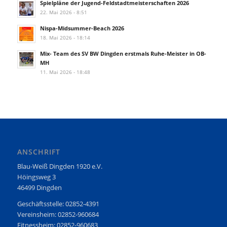
Spielpläne der Jugend-Feldstadtmeisterschaften 2026
22. Mai 2026 - 8:51
Nispa-Midsummer-Beach 2026
18. Mai 2026 - 18:14
Mix- Team des SV BW Dingden erstmals Ruhe-Meister in OB-
MH
11. Mai 2026 - 18:48
ANSCHRIFT
Blau-Weiß Dingden 1920 e.V.
Höingsweg 3
46499 Dingden
Geschäftsstelle: 02852-4391
Vereinsheim: 02852-960684
Fitnessheim: 02852-960683