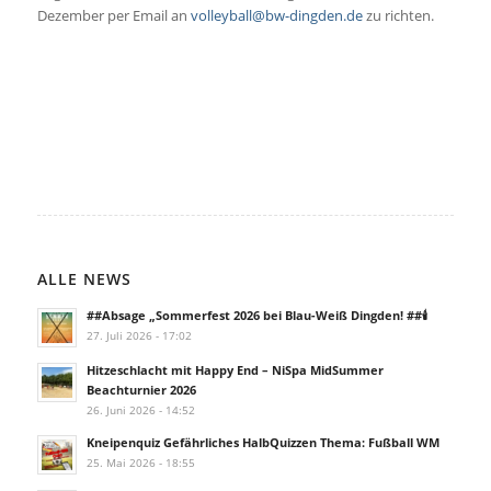
Dezember per Email an
volleyball@bw-dingden.de
zu richten.
ALLE NEWS
##Absage „Sommerfest 2026 bei Blau-Weiß Dingden! ##🕯️
27. Juli 2026 - 17:02
Hitzeschlacht mit Happy End – NiSpa MidSummer
Beachturnier 2026
26. Juni 2026 - 14:52
Kneipenquiz Gefährliches HalbQuizzen Thema: Fußball WM
25. Mai 2026 - 18:55