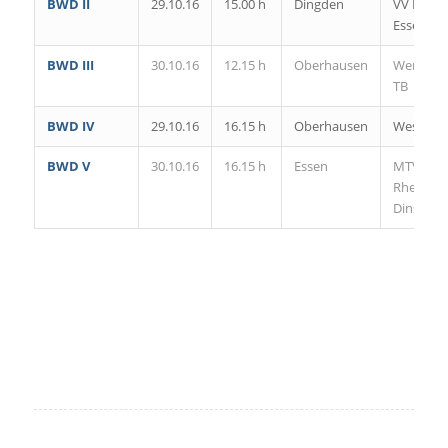
BWD II
29.10.16
15.00 h
Dingden
VV Hum
Essen II
BWD III
30.10.16
12.15 h
Oberhausen
Werdene
TB
BWD IV
29.10.16
16.15 h
Oberhausen
Weseler 
BWD V
30.10.16
16.15 h
Essen
MTV
Rheinwa
Dinslaken