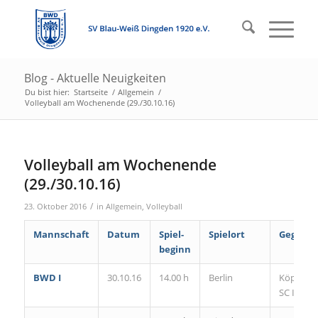
Blog - Aktuelle Neuigkeiten
Du bist hier:
Startseite
/
Allgemein
/
Volleyball am Wochenende (29./30.10.16)
Volleyball am Wochenende
(29./30.10.16)
/
23. Oktober 2016
in
Allgemein
,
Volleyball
Mannschaft
Datum
Spiel-
Spielort
Gegner
beginn
BWD I
30.10.16
14.00 h
Berlin
Köpenick
SC II