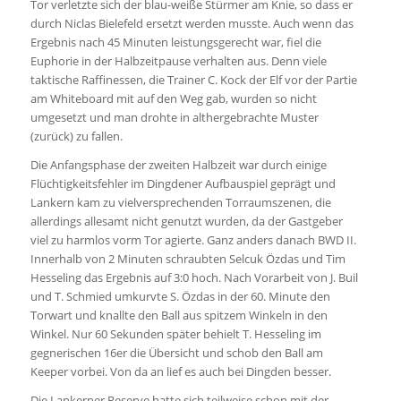
Tor verletzte sich der blau-weiße Stürmer am Knie, so dass er
durch Niclas Bielefeld ersetzt werden musste. Auch wenn das
Ergebnis nach 45 Minuten leistungsgerecht war, fiel die
Euphorie in der Halbzeitpause verhalten aus. Denn viele
taktische Raffinessen, die Trainer C. Kock der Elf vor der Partie
am Whiteboard mit auf den Weg gab, wurden so nicht
umgesetzt und man drohte in althergebrachte Muster
(zurück) zu fallen.
Die Anfangsphase der zweiten Halbzeit war durch einige
Flüchtigkeitsfehler im Dingdener Aufbauspiel geprägt und
Lankern kam zu vielversprechenden Torraumszenen, die
allerdings allesamt nicht genutzt wurden, da der Gastgeber
viel zu harmlos vorm Tor agierte. Ganz anders danach BWD II.
Innerhalb von 2 Minuten schraubten Selcuk Özdas und Tim
Hesseling das Ergebnis auf 3:0 hoch. Nach Vorarbeit von J. Buil
und T. Schmied umkurvte S. Özdas in der 60. Minute den
Torwart und knallte den Ball aus spitzem Winkeln in den
Winkel. Nur 60 Sekunden später behielt T. Hesseling im
gegnerischen 16er die Übersicht und schob den Ball am
Keeper vorbei. Von da an lief es auch bei Dingden besser.
Die Lankerner Reserve hatte sich teilweise schon mit der