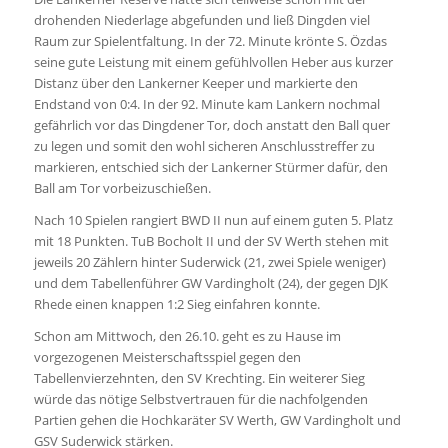
drohenden Niederlage abgefunden und ließ Dingden viel
Raum zur Spielentfaltung. In der 72. Minute krönte S. Özdas
seine gute Leistung mit einem gefühlvollen Heber aus kurzer
Distanz über den Lankerner Keeper und markierte den
Endstand von 0:4. In der 92. Minute kam Lankern nochmal
gefährlich vor das Dingdener Tor, doch anstatt den Ball quer
zu legen und somit den wohl sicheren Anschlusstreffer zu
markieren, entschied sich der Lankerner Stürmer dafür, den
Ball am Tor vorbeizuschießen.
Nach 10 Spielen rangiert BWD II nun auf einem guten 5. Platz
mit 18 Punkten. TuB Bocholt II und der SV Werth stehen mit
jeweils 20 Zählern hinter Suderwick (21, zwei Spiele weniger)
und dem Tabellenführer GW Vardingholt (24), der gegen DJK
Rhede einen knappen 1:2 Sieg einfahren konnte.
Schon am Mittwoch, den 26.10. geht es zu Hause im
vorgezogenen Meisterschaftsspiel gegen den
Tabellenvierzehnten, den SV Krechting. Ein weiterer Sieg
würde das nötige Selbstvertrauen für die nachfolgenden
Partien gehen die Hochkaräter SV Werth, GW Vardingholt und
GSV Suderwick stärken.