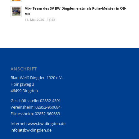
Mix- Team des SV BW Dingden erstmals Ruhe-Meister in OB-
MH
11. Mai 2026 - 18:48
ANSCHRIFT
Blau-Weiß Dingden 1920 e.V.
Höingsweg 3
46499 Dingden
Geschäftsstelle: 02852-4391
Vereinsheim: 02852-960684
Fitnessheim: 02852-960683
Internet:
www.bw-dingden.de
info[at]bw-dingden.de