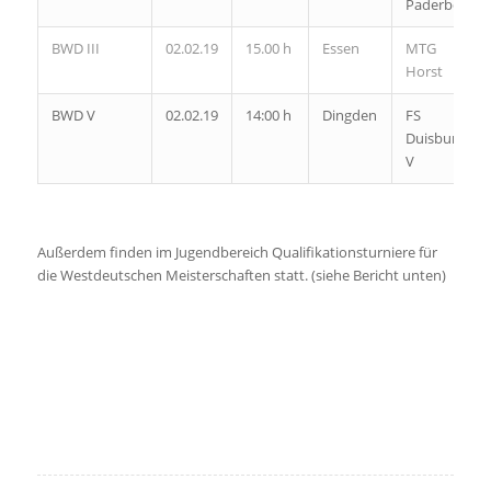
Paderborn
BWD III
02.02.19
15.00 h
Essen
MTG
Horst
BWD V
02.02.19
14:00 h
Dingden
FS
Duisburg
V
Außerdem finden im Jugendbereich Qualifikationsturniere für
die Westdeutschen Meisterschaften statt. (siehe Bericht unten)