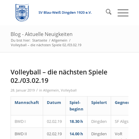
Blog - Aktuelle Neuigkeiten
Du bist hier:
Startseite
/
Allgemein
/
Volleyball – die nächsten Spiele 02./03.02.19
Volleyball – die nächsten Spiele
02./03.02.19
/
28. Januar 2019
in
Allgemein
,
Volleyball
Mannschaft
Datum
Spiel-
Spielort
Gegner
beginn
BWD I
02.02.19
18.30 h
Dingden
SF Aligse
BWD II
02.02.19
14.00 h
Dingden
VoR