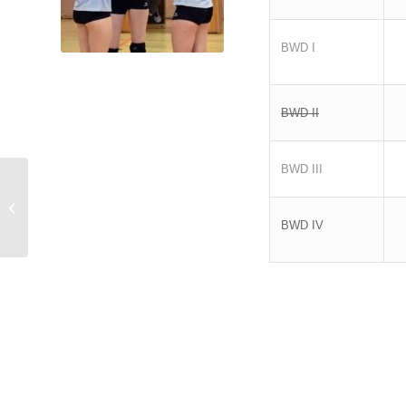
BWD I
BWD II
BWD III
Volleyballer kümmern sich wieder
um die Weihnachtsbäume
BWD IV