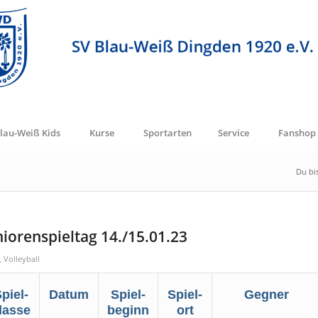
lau-Weiß Kids
Kurse
Sportarten
Service
Fanshop
Du bis
niorenspieltag 14./15.01.23
,
Volleyball
piel-
Datum
Spiel-
Spiel-
Gegner
lasse
beginn
ort