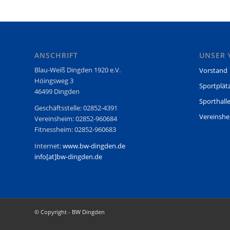
ANSCHRIFT
UNSER 
Blau-Weiß Dingden 1920 e.V.
Vorstand
Höingsweg 3
Sportplät
46499 Dingden
Sporthall
Geschäftsstelle: 02852-4391
Vereinsh
Vereinsheim: 02852-960684
Fitnessheim: 02852-960683
Internet:
www.bw-dingden.de
info[at]bw-dingden.de
© Copyright - BW Dingden