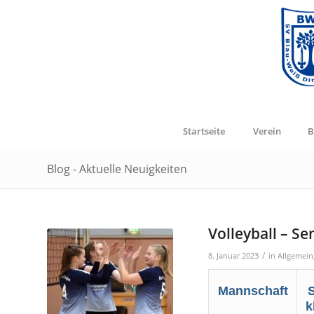
Startseite
Verein
B
Blog - Aktuelle Neuigkeiten
Volleyball – Se
/
8. Januar 2023
in
Allgemein
Mannschaft
S
k