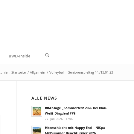
BWD-Inside
t hier:
Startseite
/
Allgemein
/
Volleyball – Seniorenspieltag 14./15.01.23
ALLE NEWS
##Absage „Sommerfest 2026 bei Blau-
Weiß Dingden! ##🕯️
27. Juli 2026 - 17:02
Hitzeschlacht mit Happy End – NiSpa
MidSummer Beachturnier 2026