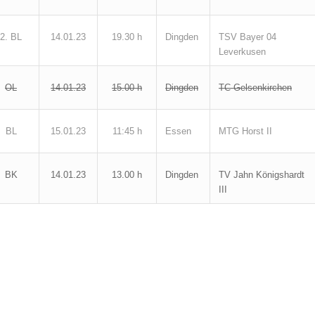
Dingden
TSV Bayer 04
2. BL
14.01.23
19.30 h
Leverkusen
Dingden
TC Gelsenkirchen
OL
14.01.23
15.00 h
Essen
MTG Horst II
BL
15.01.23
11:45 h
Dingden
TV Jahn Königshardt
BK
14.01.23
13.00 h
III