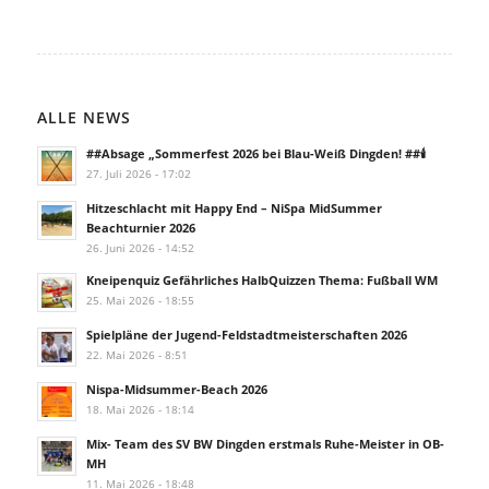
ALLE NEWS
##Absage „Sommerfest 2026 bei Blau-Weiß Dingden! ##🕯️
27. Juli 2026 - 17:02
Hitzeschlacht mit Happy End – NiSpa MidSummer
Beachturnier 2026
26. Juni 2026 - 14:52
Kneipenquiz Gefährliches HalbQuizzen Thema: Fußball WM
25. Mai 2026 - 18:55
Spielpläne der Jugend-Feldstadtmeisterschaften 2026
22. Mai 2026 - 8:51
Nispa-Midsummer-Beach 2026
18. Mai 2026 - 18:14
Mix- Team des SV BW Dingden erstmals Ruhe-Meister in OB-
MH
11. Mai 2026 - 18:48