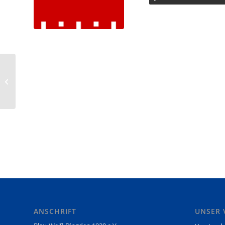
U20 erreicht Platz 7 bei
der WDM
ANSCHRIFT
UNSER 