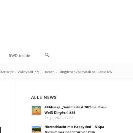
BWD-Inside
Startseite
/
Volleyball
/
V 1. Damen
/
Dingdener Volleyball bei Radio KW
ALLE NEWS
##Absage „Sommerfest 2026 bei Blau-
Weiß Dingden! ##🕯️
27. Juli 2026 - 17:02
Hitzeschlacht mit Happy End – NiSpa
MidSummer Beachturnier 2026