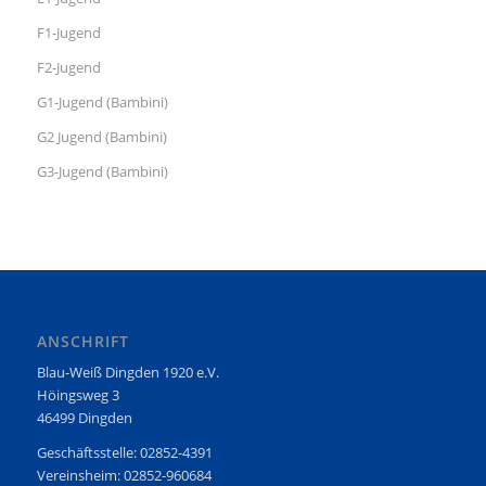
F1-Jugend
F2-Jugend
G1-Jugend (Bambini)
G2 Jugend (Bambini)
G3-Jugend (Bambini)
ANSCHRIFT
Blau-Weiß Dingden 1920 e.V.
Höingsweg 3
46499 Dingden
Geschäftsstelle: 02852-4391
Vereinsheim: 02852-960684