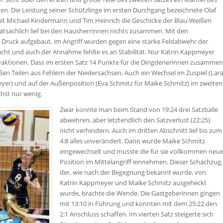
n. Die Leistung seiner Schützlinge im ersten Durchgang bezeichnete Olaf
it Michael Kindermann und Tim Heinrich die Geschicke der Blau-Weißen
. Tatsächlich lief bei den Hausherrinnen nichts zusammen. Mit den
Druck aufgebaut, im Angriff wurden gegen eine starke Feldabwehr der
ht und auch der Annahme fehlte es an Stabilität. Nur Katrin Kappmeyer
ivaktionen. Dass im ersten Satz 14 Punkte für die Dingdenerinnen zusammen
ßen Teilen aus Fehlern der Niedersachsen. Auch ein Wechsel im Zuspiel (Lar
yer) und auf der Außenposition (Eva Schmitz für Maike Schmitz) im zweiten
hst nur wenig.
Zwar konnte man beim Stand von 19:24 drei Satzbälle
abwehren, aber letztendlich den Satzverlust (22:25)
nicht verhindern. Auch im dritten Abschnitt lief bis zum
4:8 alles unverändert. Dann wurde Maike Schmitz
eingewechselt und musste die für sie vollkommen neu
Position im Mittelangriff einnehmen. Dieser Schachzug,
der, wie nach der Begegnung bekannt wurde, von
Katrin Kappmeyer und Maike Schmitz ausgeheckt
wurde, brachte die Wende. Die Gastgeberinnen gingen
mit 13:10 in Führung und konnten mit dem 25:22 den
2:1 Anschluss schaffen. Im vierten Satz steigerte sich