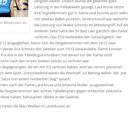
Dingden weiter. Endlich wurde die gewohnt gute
Leistung in der Feldabwehr gezeigt, Lara Kruse setzte
ihre Angreiferinnen gut in Szene und konnte auch selbs
mit zweiten Bällen punkten. Eindrucksvoll war weiterhi
er Mittelposition die
die Leistung von Maike Schmitz im Mittelangriff. Auf de
.
anderen Seite hatte der SV Bad Laer gänzlich den Fade
verloren. Das 25:9 bedeutete den Satzausgleich. Der
12:12 ausgeglichen, bevor sich die Dingdenerinnen mit dem 14:12 zwei
on denen Eva Schmitz den zweiten zum 15:13 verwandelte. Damit können
 Punkte in der Tabelle gutschreiben, mit denen vor der Partie nicht
 nicht nach den ersten beiden Sätzen zu rechnen war.
 Begegnungen, die wir mit 0:3 verloren haben, sind wir nervös gestartet“,
ach dem Spiel. „Entscheidend waren die Wechsel“, so Betting weiter, der „bei
f Sätze von einem verdienten Sieg“ sprach.
urden nach der Partie Lara Kruse und Johanna Müller ausgezeichnet.
ie Dingdenerinnen den achten Tabellenplatz gegen schlechter platzierte
nktet haben, behaupten. (Bilder in der Galerie)
eten die Blau-Weißen in Leverkusen an.