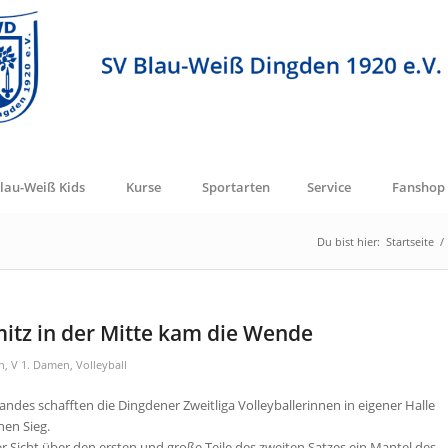
lau-Weiß Kids
Kurse
Sportarten
Service
Fanshop
Du bist hier:
Startseite
/
itz in der Mitte kam die Wende
n
,
V 1. Damen
,
Volleyball
tandes schafften die Dingdener Zweitliga Volleyballerinnen in eigener Halle
nen Sieg.
r Sicht über den ersten und große Teile des zweiten Satzes ein Mantel des