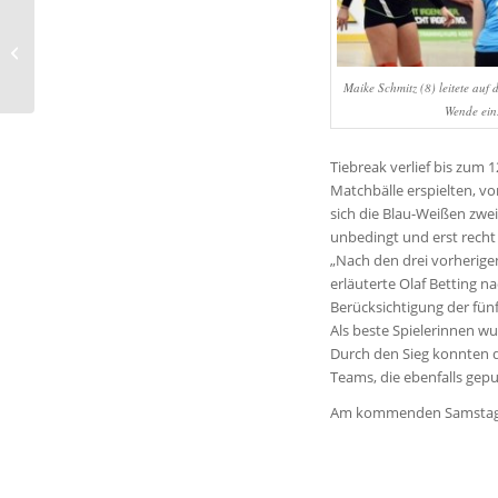
Zum Rückrundenstart
gegen Bad Laer
Maike Schmitz (8) leitete auf d
Wende ein
Tiebreak verlief bis zum 
Matchbälle erspielten, v
sich die Blau-Weißen zwei
unbedingt und erst recht
„Nach den drei vorherigen
erläuterte Olaf Betting n
Berücksichtigung der fün
Als beste Spielerinnen w
Durch den Sieg konnten d
Teams, die ebenfalls gepu
Am kommenden Samstag tr