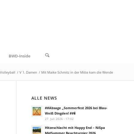
BWD-Inside
Volleyball
/
V 1. Damen
/
Mit Maike Schmitz in der Mitte kam die Wende
ALLE NEWS
##Absage „Sommerfest 2026 bei Blau-
Weiß Dingden! ##🕯️
27. Juli 2026 - 17:02
Hitzeschlacht mit Happy End – NiSpa
MidSummer Beachturnier 2026