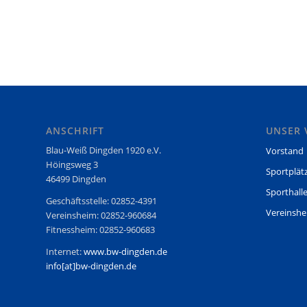
ANSCHRIFT
UNSER 
Blau-Weiß Dingden 1920 e.V.
Vorstand
Höingsweg 3
Sportplät
46499 Dingden
Sporthall
Geschäftsstelle: 02852-4391
Vereinsh
Vereinsheim: 02852-960684
Fitnessheim: 02852-960683
Internet:
www.bw-dingden.de
info[at]bw-dingden.de