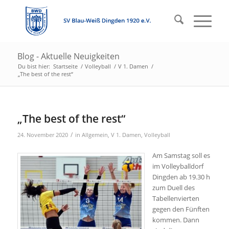
Blog - Aktuelle Neuigkeiten
Du bist hier:
Startseite
/
Volleyball
/
V 1. Damen
/
„The best of the rest“
„The best of the rest“
/
24. November 2020
in
Allgemein
,
V 1. Damen
,
Volleyball
Am Samstag soll es
im Volleyballdorf
Dingden ab 19.30 h
zum Duell des
Tabellenvierten
gegen den Fünften
kommen. Dann