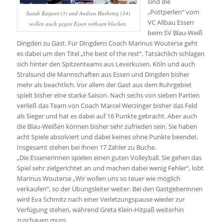
sind die
„Pottperlen“ vom
Sarah Kuipers (3) und Andrea Harbring (14)
VC Allbau Essen
wollen auch gegen Essen wirksam blocken.
beim SV Blau-Weiß
Dingden zu Gast. Für Dingdens Coach Marinus Wouterse geht
es dabei um den Titel „the best of the rest“. Tatsächlich schlagen
sich hinter den Spitzenteams aus Leverkusen, Köln und auch
Stralsund die Mannschaften aus Essen und Dingden bisher
mehr als beachtlich. Vor allem der Gast aus dem Ruhrgebiet
spielt bisher eine starke Saison. Nach sechs von sieben Partien
verließ das Team von Coach Marcel Werzinger bisher das Feld
als Sieger und hat es dabei auf 16 Punkte gebracht. Aber auch
die Blau-Weißen können bisher sehr zufrieden sein. Sie haben
acht Spiele absolviert und dabei keines ohne Punkte beendet.
Insgesamt stehen bei ihnen 17 Zähler zu Buche.
„Die Essenerinnen spielen einen guten Volleyball. Sie gehen das
Spiel sehr zielgerichtet an und machen dabei wenig Fehler“, lobt
Marinus Wouterse „Wir wollen uns so teuer wie möglich
verkaufen“, so der Übungsleiter weiter. Bei den Gastgeberinnen
wird Eva Schmitz nach einer Verletzungspause wieder zur
Verfügung stehen, während Greta Klein-Hitpaß weiterhin
zuschauen muss.