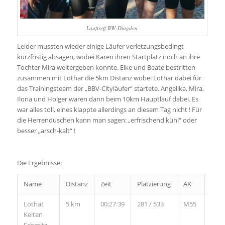
Lauftreff BW-Dingden
Leider mussten wieder einige Läufer verletzungsbedingt
kurzfristig absagen, wobei Karen ihren Startplatz noch an ihre
Tochter Mira weitergeben konnte. Elke und Beate bestritten
zusammen mit Lothar die 5km Distanz wobei Lothar dabei für
das Trainingsteam der „BBV-Cityläufer“ startete. Angelika, Mira,
Ilona und Holger waren dann beim 10km Hauptlauf dabei. Es
war alles toll, eines klappte allerdings an diesem Tag nicht ! Für
die Herrenduschen kann man sagen: „erfrischend kühl“ oder
besser „arsch-kalt“ !
Die Ergebnisse:
Name
Distanz
Zeit
Platzierung
AK
PAK
Lothat
5 km
00:27:39
281 / 533
M55
18
Keiten
/29