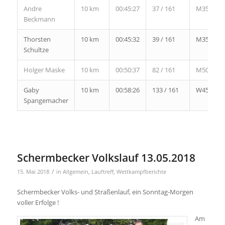
Andre
10 km
00:45:27
37 / 161
M35
Beckmann
Thorsten
10 km
00:45:32
39 / 161
M35
Schultze
Holger Maske
10 km
00:50:37
82 / 161
M50
Gaby
10 km
00:58:26
133 / 161
W45
Spangemacher
Schermbecker Volkslauf 13.05.2018
/
15. Mai 2018
in
Allgemein
,
Lauftreff
,
Wettkampfberichte
Schermbecker Volks- und Straßenlauf, ein Sonntag-Morgen
voller Erfolge !
Am