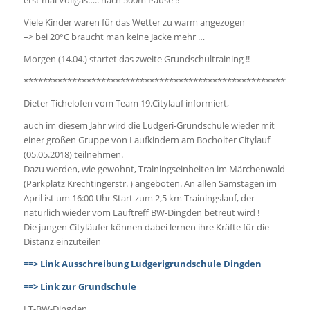
erst mal Vollgas….. nach 500m Pause !!
Viele Kinder waren für das Wetter zu warm angezogen
–> bei 20°C braucht man keine Jacke mehr …
Morgen (14.04.) startet das zweite Grundschultraining !!
***********************************************************
Dieter Tichelofen vom Team 19.Citylauf informiert,
auch im diesem Jahr wird die Ludgeri-Grundschule wieder mit
einer großen Gruppe von Laufkindern am Bocholter Citylauf
(05.05.2018) teilnehmen.
Dazu werden, wie gewohnt, Trainingseinheiten im Märchenwald
(Parkplatz Krechtingerstr. ) angeboten. An allen Samstagen im
April ist um 16:00 Uhr Start zum 2,5 km Trainingslauf, der
natürlich wieder vom Lauftreff BW-Dingden betreut wird !
Die jungen Cityläufer können dabei lernen ihre Kräfte für die
Distanz einzuteilen
==> Link Ausschreibung Ludgerigrundschule Dingden
==> Link zur Grundschule
LT-BW-Dingden