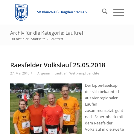
Archiv für die Kategorie: Lauftreff
Du bist hier:
Startseite
/
Lauftreff
Raesfelder Volkslauf 25.05.2018
/
27. Mai 2018
in
Allgemein
,
Lauftreff
,
Wettkampfberichte
Der Lippe-Isselcup,
der sich bekanntlich
aus vier regionalen
Läufen
zusammensetzt, geht
nach Schermbeck mit
dem Raesfelder
Volkslauf in die zweite