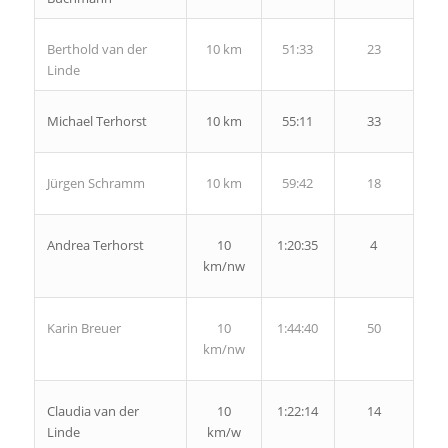
Berthold van der
10 km
51:33
23
Linde
Michael Terhorst
10 km
55:11
33
Jürgen Schramm
10 km
59:42
18
Andrea Terhorst
10
1:20:35
4
km/nw
Karin Breuer
10
1:44:40
50
km/nw
Claudia van der
10
1:22:14
14
Linde
km/w