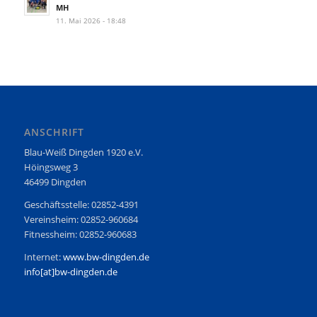
MH
11. Mai 2026 - 18:48
ANSCHRIFT
Blau-Weiß Dingden 1920 e.V.
Höingsweg 3
46499 Dingden
Geschäftsstelle: 02852-4391
Vereinsheim: 02852-960684
Fitnessheim: 02852-960683
Internet:
www.bw-dingden.de
info[at]bw-dingden.de