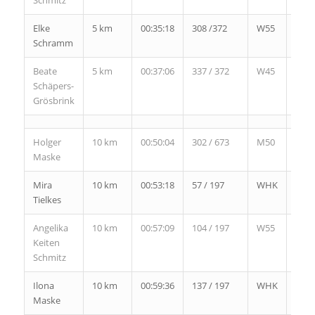
Schmitz
Elke
5 km
00:35:18
308 /372
W55
8 /
Schramm
9
Beate
5 km
00:37:06
337 / 372
W45
39 /
Schäpers-
47
Grösbrink
Holger
10 km
00:50:04
302 / 673
M50
41 /
Maske
104
Mira
10 km
00:53:18
57 / 197
WHK
22 /
Tielkes
64
Angelika
10 km
00:57:09
104 / 197
W55
3 /
Keiten
5
Schmitz
Ilona
10 km
00:59:36
137 / 197
WHK
45 /
Maske
64