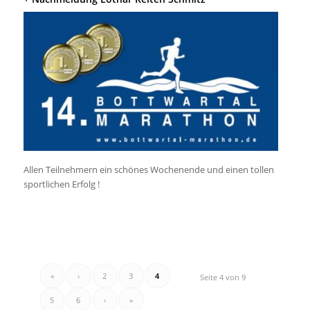
Allen Teilnehmern ein schönes Wochenende und einen tollen
sportlichen Erfolg !
«
‹
2
3
4
Seite 4 von 9
5
6
›
»