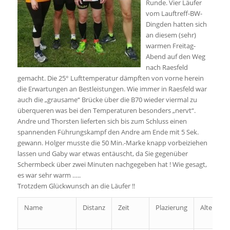
Runde. Vier Läufer
vom Lauftreff-BW-
Dingden hatten sich
an diesem (sehr)
warmen Freitag-
Abend auf den Weg
nach Raesfeld
gemacht. Die 25° Lufttemperatur dämpften von vorne herein
die Erwartungen an Bestleistungen. Wie immer in Raesfeld war
auch die „grausame“ Brücke über die B70 wieder viermal zu
überqueren was bei den Temperaturen besonders „nervt“.
Andre und Thorsten lieferten sich bis zum Schluss einen
spannenden Führungskampf den Andre am Ende mit 5 Sek.
gewann. Holger musste die 50 Min.-Marke knapp vorbeiziehen
lassen und Gaby war etwas entäuscht, da Sie gegenüber
Schermbeck über zwei Minuten nachgegeben hat ! Wie gesagt,
es war sehr warm …..
Trotzdem Glückwunsch an die Läufer !!
Name
Distanz
Zeit
Plazierung
Altersklas