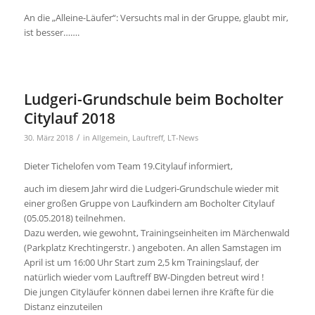
An die „Alleine-Läufer“: Versuchts mal in der Gruppe, glaubt mir,
ist besser…….
Ludgeri-Grundschule beim Bocholter
Citylauf 2018
/
30. März 2018
in
Allgemein
,
Lauftreff
,
LT-News
Dieter Tichelofen vom Team 19.Citylauf informiert,
auch im diesem Jahr wird die Ludgeri-Grundschule wieder mit
einer großen Gruppe von Laufkindern am Bocholter Citylauf
(05.05.2018) teilnehmen.
Dazu werden, wie gewohnt, Trainingseinheiten im Märchenwald
(Parkplatz Krechtingerstr. ) angeboten. An allen Samstagen im
April ist um 16:00 Uhr Start zum 2,5 km Trainingslauf, der
natürlich wieder vom Lauftreff BW-Dingden betreut wird !
Die jungen Cityläufer können dabei lernen ihre Kräfte für die
Distanz einzuteilen