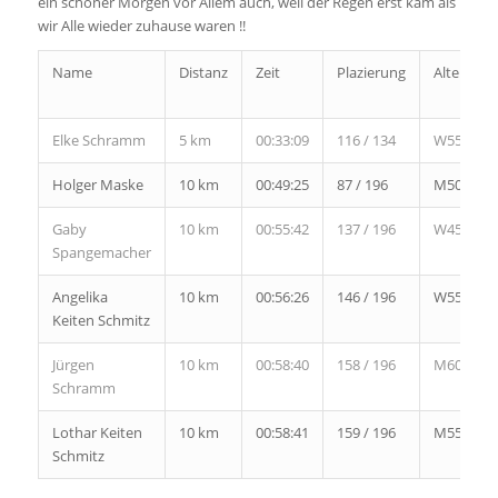
ein schöner Morgen vor Allem auch, weil der Regen erst kam als
wir Alle wieder zuhause waren !!
Name
Distanz
Zeit
Plazierung
Altersklas
Elke Schramm
5 km
00:33:09
116 / 134
W55
Holger Maske
10 km
00:49:25
87 / 196
M50
Gaby
10 km
00:55:42
137 / 196
W45
Spangemacher
Angelika
10 km
00:56:26
146 / 196
W55
Keiten Schmitz
Jürgen
10 km
00:58:40
158 / 196
M60
Schramm
Lothar Keiten
10 km
00:58:41
159 / 196
M55
Schmitz