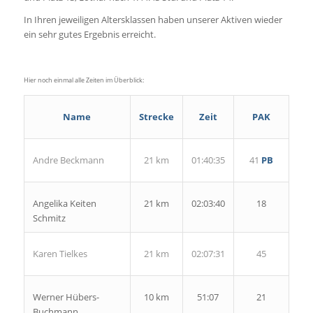
In Ihren jeweiligen Altersklassen haben unserer Aktiven wieder
ein sehr gutes Ergebnis erreicht.
Hier noch einmal alle Zeiten im Überblick:
Name
Strecke
Zeit
PAK
Andre Beckmann
21 km
01:40:35
41
PB
Angelika Keiten
21 km
02:03:40
18
Schmitz
Karen Tielkes
21 km
02:07:31
45
Werner Hübers-
10 km
51:07
21
Buchmann