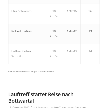
Elke Schramm
10
1:32:36
36
km/w
Robert Tielkes
10
1:44:42
13
km/w
Lothar Keiten
10
1:44:43
14
Schmitz
km/w
PAK: Platz Altersklasse PB: persönliche Bestzeit
Lauftreff startet Reise nach
Bottwartal
/
13. Oktober 2017
in
Allgemein
,
Lauftreff
,
Wettkampfberichte