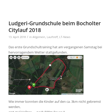
Ludgeri-Grundschule beim Bocholter
Citylauf 2018
/
13. April 2018
in
Allgemein
,
Lauftreff
,
LT-News
Das erste Grundschultraining hat am vergangenen Samstag bei
hervorragendem Wetter stattgefunden.
Wie immer konnten die Kinder auf den ca. 3km nicht gebremst
werden,