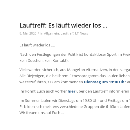
Lauftreff: Es läuft wieder los …
/
8. Mai 2020
in
Allgemein
,
Lauftreff
,
LT-News
Es läuft wieder los ….
Nach den Festlegungen der Politik ist kontaktloser Sport im Fre
kein Duschen, kein Kontakt).
Viele werden sicherlich, aus Mangel an Alternativen, in den ve
Alle Diejenigen, die bei ihrem Fitnessprogamm das Laufen lieben
weiterzuführen, z.B. am kommenden
Dienstag um 19:30 Uhr
a
Ihr könnt Euch auch vorher
hier
über den Lauftreff informieren 
Im Sommer laufen wir Dienstags um 19:30 Uhr und Freitags um 
Es bilden sich meistens verschiedene Gruppen die 6-10km laufe
Wir freuen uns auf Euch….