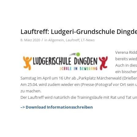
Lauftreff: Ludgeri-Grundschule Dingd
/
8. März 2020
in
Allgemein
,
Lauftreff
,
LT-News
Verena Ridd
bereits wie
Auch in die
ein bissche
Samstag im April um 16 Uhr ab „Parkplatz Märchenwald (Drießen
Am 25.04. wird zudem wieder ein (Presse-)Fotograf vor Ort sein
zu machen.
Der Lauftreff wird natürlich die Trainingsläufe mit Rat und Tat un
–> Download Informationsschreiben