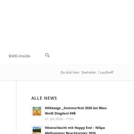
BWD-Inside
Du bist hier:
Startseite
/
Lauftreff
ALLE NEWS
##Absage „Sommerfest 2026 bei Blau-
Weiß Dingden! ##🕯️
27. Juli 2026 - 17:02
Hitzeschlacht mit Happy End – NiSpa
MidSummer Beachturnier 2026