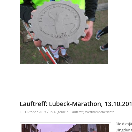
Lauftreff: Lübeck-Marathon, 13.10.20
/
15. Oktober 2019
in
Allgemein
,
Lauftreff
,
Wettkampfberichte
Die diesj
Dingden f