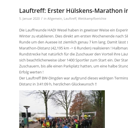
Lauftreff: Erster Hülskens-Marathon i
/
5. Januar 2020
in
Allgemein
,
Lauftreff
,
Wettkampfberichte
Die Lauffreunde HADI Wesel haben in gewisser Weise ein Experi
Winter zu etablieren. Dies direkt am ersten Wochenende nach Silv
Runde um den Auesee ist ziemlich genau 7 km lang. Damit lässt s
Marathon-Distanz (42,195 km -> 6 Runden) realisieren ! Halbma
Rundstrecke hat natürlich für die Zuschauer den Vorteil ihre 
sich beachtlicherweise über 1400 Sportler zum Start ein. Der 
Zuschauern, bis alle einen Parkplatz hatten, um eine halbe Stun
Erfolg werten !
Der Lauftreff BW-Dingden war aufgrund dieses widrigen Termins
Distanz in 3:41:09 h, herzlichen Glückwunsch !!