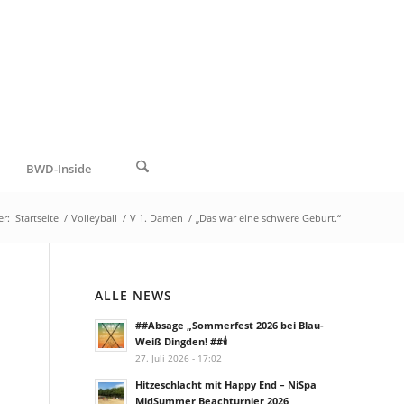
BWD-Inside
er:
Startseite
/
Volleyball
/
V 1. Damen
/
„Das war eine schwere Geburt.“
ALLE NEWS
##Absage „Sommerfest 2026 bei Blau-
Weiß Dingden! ##🕯️
27. Juli 2026 - 17:02
Hitzeschlacht mit Happy End – NiSpa
MidSummer Beachturnier 2026