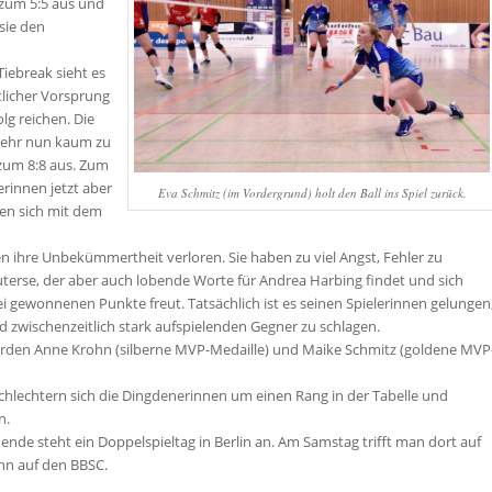
zum 5:5 aus und
sie den
iebreak sieht es
tlicher Vorsprung
olg reichen. Die
wehr nun kaum zu
 zum 8:8 aus. Zum
rinnen jetzt aber
Eva Schmitz (im Vordergrund) holt den Ball ins Spiel zurück.
en sich mit dem
n ihre Unbekümmertheit verloren. Sie haben zu viel Angst, Fehler zu
erse, der aber auch lobende Worte für Andrea Harbing findet und sich
wei gewonnenen Punkte freut. Tatsächlich ist es seinen Spielerinnen gelungen
wischenzeitlich stark aufspielenden Gegner zu schlagen.
urden Anne Krohn (silberne MVP-Medaille) und Maike Schmitz (goldene MVP
schlechtern sich die Dingdenerinnen um einen Rang in der Tabelle und
n.
 steht ein Doppelspieltag in Berlin an. Am Samstag trifft man dort auf
n auf den BBSC.