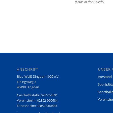
(Fotos in der Galerie)
ANSCHRIFT
UNSER 
Blau-Weiß Dingden 1920 e.V.
Vorstand
Höingsweg 3
Sportplät
46499 Dingden
Sporthall
Geschäftsstelle: 02852-4391
Vereinsh
Vereinsheim: 02852-960684
Fitnessheim: 02852-960683