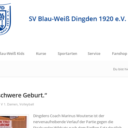
lau-Weiß Kids
Kurse
Sportarten
Service
Fanshop
Du bist hi
schwere Geburt.“
,
V 1. Damen
,
Volleyball
Dingdens Coach Marinus Wouterse ist der
nervenaufreibende Verlauf der Partie gegen die
Stralsunder Wildcats nach dem fünften Satz deutlich