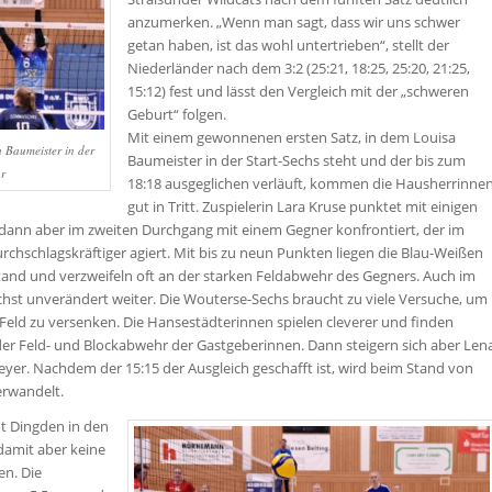
anzumerken. „Wenn man sagt, dass wir uns schwer
getan haben, ist das wohl untertrieben“, stellt der
Niederländer nach dem 3:2 (25:21, 18:25, 25:20, 21:25,
15:12) fest und lässt den Vergleich mit der „schweren
Geburt“ folgen.
Mit einem gewonnenen ersten Satz, in dem Louisa
 Baumeister in der
Baumeister in der Start-Sechs steht und der bis zum
r
18:18 ausgeglichen verläuft, kommen die Hausherrinne
gut in Tritt. Zuspielerin Lara Kruse punktet mit einigen
ch dann aber im zweiten Durchgang mit einem Gegner konfrontiert, der im
durchschlagskräftiger agiert. Mit bis zu neun Punkten liegen die Blau-Weißen
stand und verzweifeln oft an der starken Feldabwehr des Gegners. Auch im
ächst unverändert weiter. Die Wouterse-Sechs braucht zu viele Versuche, um
 Feld zu versenken. Die Hansestädterinnen spielen cleverer und finden
er Feld- und Blockabwehr der Gastgeberinnen. Dann steigern sich aber Len
yer. Nachdem der 15:15 der Ausgleich geschafft ist, wird beim Stand von
erwandelt.
ht Dingden in den
 damit aber keine
en. Die