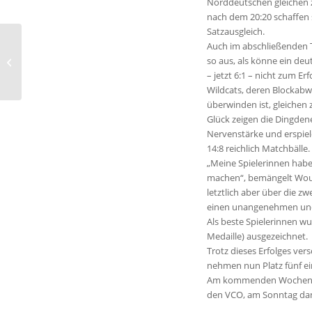
Norddeutschen gleichen 
nach dem 20:20 schaffen 
Satzausgleich.
Auch im abschließenden T
Wildkatzen zu Gast im
so aus, als könne ein deu
Volleyballdorf
– jetzt 6:1 – nicht zum Erf
Wildcats, deren Blockab
überwinden ist, gleichen
Glück zeigen die Dingdene
Nervenstärke und erspiel
14:8 reichlich Matchbälle.
„Meine Spielerinnen habe
machen“, bemängelt Wout
letztlich aber über die z
einen unangenehmen und z
Als beste Spielerinnen w
Medaille) ausgezeichnet.
Trotz dieses Erfolges ver
nehmen nun Platz fünf ei
Am kommenden Wochenende
den VCO, am Sonntag dan