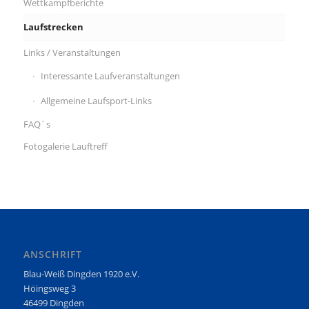
Wettkampfberichte
Laufstrecken
Links / Veranstaltungen
Interessante Laufveranstaltungen
Allgemeine Laufsport-Links
FAQ´s
Fotogalerie Lauftreff
ANSCHRIFT
Blau-Weiß Dingden 1920 e.V.
Höingsweg 3
46499 Dingden