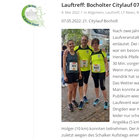
Lauftreff: Bocholter Citylauf 0
/
8. Mai 2022
in
Allgemein
,
Lauftreff
,
LT-News
,
W
07.05.2022: 21. Citylauf Bocholt
Nach zwei Jahr
Laufveranstalt
einläutet. Der
war ein beson
Hendrik Pfeife
30 Min. vorg
Wenn man von 
Hendrik hat sei
Das Wetter wa
Man konnte a
Publikum wied
Laufevent war.
Dingden war m
leider nur sch
Angelika (5 km
Holger (10 km) konnten teilnehmen. Der A
zuletzt wegen des Schalker Aufstiegs einen