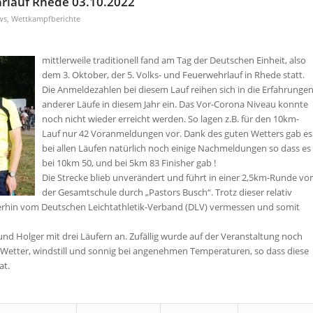
hrlauf Rhede 03.10.2022
ws
,
Wettkampfberichte
mittlerweile traditionell fand am Tag der Deutschen Einheit, also
dem 3. Oktober, der 5. Volks- und Feuerwehrlauf in Rhede statt.
Die Anmeldezahlen bei diesem Lauf reihen sich in die Erfahrunge
anderer Läufe in diesem Jahr ein. Das Vor-Corona Niveau konnte
noch nicht wieder erreicht werden. So lagen z.B. für den 10km-
Lauf nur 42 Voranmeldungen vor. Dank des guten Wetters gab es
bei allen Läufen natürlich noch einige Nachmeldungen so dass es
bei 10km 50, und bei 5km 83 Finisher gab !
Die Strecke blieb unverändert und führt in einer 2,5km-Runde vo
der Gesamtschule durch „Pastors Busch“. Trotz dieser relativ
merhin vom Deutschen Leichtathletik-Verband (DLV) vermessen und somit
und Holger mit drei Läufern an. Zufällig wurde auf der Veranstaltung noch
s Wetter, windstill und sonnig bei angenehmen Temperaturen, so dass diese
at.