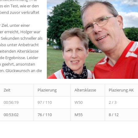
s ein Test, wie er den
bend zuvor verkraftet
 Ziel, unter einer
er erreicht, Holger war
e Sekunden schneller als
 Also unter Anbetracht
reitenden Altersklasse
e Ergebnisse. Leider
n geehrt, ansonsten
n. Glückwunsch an die
Zeit
Plazierung
Altersklasse
Plazierung AK
00:56:19
97 / 110
W50
2 / 3
00:53:02
76 / 110
M55
8 / 12