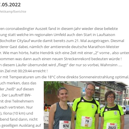
7.05.2022
ettkampfberichte
en coronabedingter Auszeit fand in diesem Jahr wieder diese beliebte
ung statt welche im regionalen Umfeld auch den Start in Laufsaison
 Bocholter Citylauf wurde damit bereits zum 21. Mal ausgetragen. Diesmal
derer Gast dabei, nämlich der amtierende deutsche Marathon-Meister
r. Wie man hörte, hatte Hendrik sich eine Zeit mit einer „2“ vorne , also unte
enommen was dann auch einen neuen Streckenrekord bedeuten würde !
diesem Läufer überrundet wird „fliegt“ der nur so vorbei, Wahnsinn ….
n Ziel mit 00:29:44 erreicht !
r mit Temperaturen um die 18°C ohne direkte Sonneneinstrahlung optimal.
uch
merken, dass das
er „heiß“ auf diesen
 Der Lauftreff BW-
it drei Teilnehmern
wach vertreten. Nur
), Ilona (10 km) und
bend fand dann, nicht
 geselligen Ausklang auf