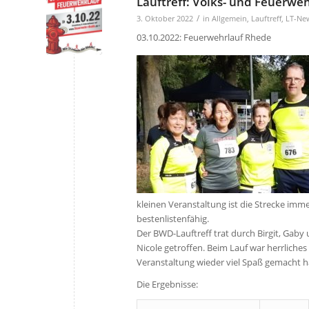
Lauftreff: Volks- und Feuerwe
/
3. Oktober 2022
in
Allgemein
,
Lauftreff
,
LT-Ne
03.10.2022: Feuerwehrlauf Rhede
kleinen Veranstaltung ist die Strecke im
bestenlistenfähig.
Der BWD-Lauftreff trat durch Birgit, Gaby 
Nicole getroffen. Beim Lauf war herrliche
Veranstaltung wieder viel Spaß gemacht h
Die Ergebnisse: