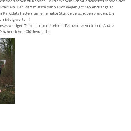
r mehrmals sehen zu können. Bei trockenem Schmuddelwetter fanden sich
 Start ein. Der Start musste dann auch wegen großen Andrangs an
en Parkplatz hatten, um eine halbe Stunde verschoben werden. Die
en Erfolg werten !
eses widrigen Termins nur mit einem Teilnehmer vertreten. Andre
9 h, herzlichen Glückwunsch !!