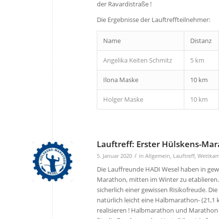
der Ravardistraße !
Die Ergebnisse der Lauftreffteilnehmer:
Name
Distanz
Angelika Keiten Schmitz
5 km
Ilona Maske
10 km
Holger Maske
10 km
Lauftreff: Erster Hülskens-Ma
/
5. Januar 2020
in
Allgemein
,
Lauftreff
,
Wettkam
Die Lauffreunde HADI Wesel haben in gewi
Marathon, mitten im Winter zu etablieren
sicherlich einer gewissen Risikofreude. Di
natürlich leicht eine Halbmarathon- (21,
realisieren ! Halbmarathon und Marathon w