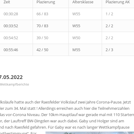
Zeit
Plazierung
Altersklasse
Plazierung AK
00:30:28
66 / 83
W55
1 / 2
00:33:52
70 / 83
W55
2 / 2
00:54:52
39 / 50
W50
2 / 2
00:55:46
42 / 50
M55
2 / 3
27.05.2022
Wettkampfberichte
lksläufe hatte auch der Raesfelder Volkslauf zwei Jahre Corona-Pause. Jetzt
er zum 34. Mal statt ! Allerdings erreichen auch hier die Teilnehmerzahlen
das vor-Corona Niveau. Der 10km-Hauptlauf war gerade mal mit 110 Starter
er, der Lauftreff BW-Dingden war auch dabei. Gaby und Holger sind am
nd nach Raesfeld gefahren. Für Gaby war es nach langer Wettkampfpause
ortbestimmung“, Für