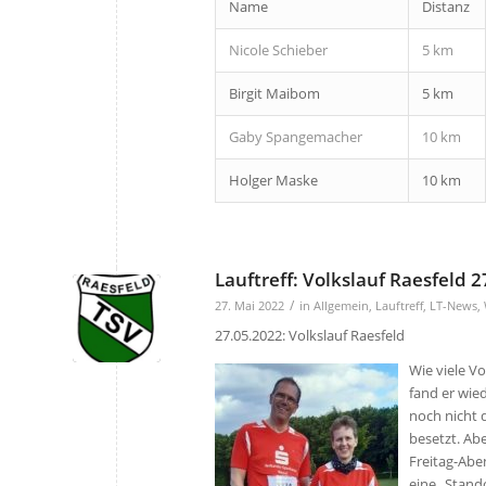
Name
Distanz
Nicole Schieber
5 km
Birgit Maibom
5 km
Gaby Spangemacher
10 km
Holger Maske
10 km
Lauftreff: Volkslauf Raesfeld 
/
27. Mai 2022
in
Allgemein
,
Lauftreff
,
LT-News
,
27.05.2022: Volkslauf Raesfeld
Wie viele Vo
fand er wied
noch nicht 
besetzt. Ab
Freitag-Abe
eine
„Stand