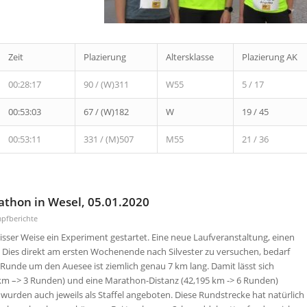
Zeit
Plazierung
Altersklasse
Plazierung AK
00:28:17
90 / (W)311
W55
5 / 17
00:53:03
67 / (W)182
W
19 / 45
00:53:11
331 / (M)507
M55
21 / 36
rathon in Wesel, 05.01.2020
pfberichte
sser Weise ein Experiment gestartet. Eine neue Laufveranstaltung, einen
. Dies direkt am ersten Wochenende nach Silvester zu versuchen, bedarf
e Runde um den Auesee ist ziemlich genau 7 km lang. Damit lässt sich
1 km –> 3 Runden) und eine Marathon-Distanz (42,195 km -> 6 Runden)
urden auch jeweils als Staffel angeboten. Diese Rundstrecke hat natürlich