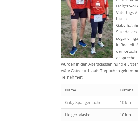
Holger war e
Vatertags-A
hat :-)
Gaby hat ihr
Stunde lock
sogar einig
in Bocholt.
der fortsch
ansprechend
wurden in den Altersklassen nur die Erste
wäre Gaby noch aufs Treppchen gekomme
Teilnehmer:
Name
Distanz
Gaby Spangemacher
10 km
Holger Maske
10 km