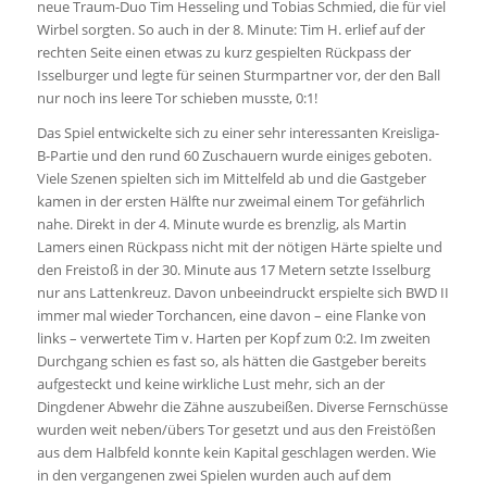
neue Traum-Duo Tim Hesseling und Tobias Schmied, die für viel
Wirbel sorgten. So auch in der 8. Minute: Tim H. erlief auf der
rechten Seite einen etwas zu kurz gespielten Rückpass der
Isselburger und legte für seinen Sturmpartner vor, der den Ball
nur noch ins leere Tor schieben musste, 0:1!
Das Spiel entwickelte sich zu einer sehr interessanten Kreisliga-
B-Partie und den rund 60 Zuschauern wurde einiges geboten.
Viele Szenen spielten sich im Mittelfeld ab und die Gastgeber
kamen in der ersten Hälfte nur zweimal einem Tor gefährlich
nahe. Direkt in der 4. Minute wurde es brenzlig, als Martin
Lamers einen Rückpass nicht mit der nötigen Härte spielte und
den Freistoß in der 30. Minute aus 17 Metern setzte Isselburg
nur ans Lattenkreuz. Davon unbeeindruckt erspielte sich BWD II
immer mal wieder Torchancen, eine davon – eine Flanke von
links – verwertete Tim v. Harten per Kopf zum 0:2. Im zweiten
Durchgang schien es fast so, als hätten die Gastgeber bereits
aufgesteckt und keine wirkliche Lust mehr, sich an der
Dingdener Abwehr die Zähne auszubeißen. Diverse Fernschüsse
wurden weit neben/übers Tor gesetzt und aus den Freistößen
aus dem Halbfeld konnte kein Kapital geschlagen werden. Wie
in den vergangenen zwei Spielen wurden auch auf dem