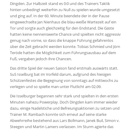
Dingden. Zur Halbzeit stand es 0:0 und des Trainers Taktik
hinten unbedingt weiterhin zu Null zu spielen wurde umgesetzt
und ging auf. In der 60. Minute beendete der in der Pause
eingewechselte Jan Nienhaus die blau-weiße Wartezeit auf ein
Tor und sorgte auch gleichzeitig für den Endstand. Die Gäste
hatten keine nennenswerte Chance und spielten nicht aggressiv
genug nach vorne, so dass die knappe Führung gefahrenlos
über die Zeit gebracht werden konnte. Tobias Schmied und Jörn
Teröde hatten die Möglichkeit zum Führungsausbau auf dem
Fuß, vergaben jedoch ihre Chancen.
Das dritte Spiel der neuen Saison fand erstmals auswärts statt.
SuS Isselburg bat im Vorfeld darum, aufgrund des hiesigen
Schützenfestes die Begegnung von sonntags auf mittwochs zu
verlegen und so spielte man unter Flutlicht am 02.09.
Die Isselburger begannen sehr stark und spielten in den ersten
Minuten nahezu Powerplay. Doch Dingden kam immer wieder
dazu, einige Nadelstiche und Befreiungsaktionen zu setzen und
Trainer M. Rambach konnte sich erneut auf seine starke
Abwehrreihe bestehend aus Lars Bollmann, Janek Buil, Simon v.
Steegen und Martin Lamers verlassen. Im Sturm agierte das