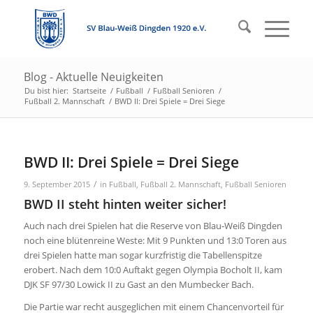
Blog - Aktuelle Neuigkeiten
Du bist hier:
Startseite
/
Fußball
/
Fußball Senioren
/
Fußball 2. Mannschaft
/
BWD II: Drei Spiele = Drei Siege
BWD II: Drei Spiele = Drei Siege
/
9. September 2015
in
Fußball
,
Fußball 2. Mannschaft
,
Fußball Senioren
BWD II steht hinten weiter sicher!
Auch nach drei Spielen hat die Reserve von Blau-Weiß Dingden
noch eine blütenreine Weste: Mit 9 Punkten und 13:0 Toren aus
drei Spielen hatte man sogar kurzfristig die Tabellenspitze
erobert. Nach dem 10:0 Auftakt gegen Olympia Bocholt II, kam
DJK SF 97/30 Lowick II zu Gast an den Mumbecker Bach.
Die Partie war recht ausgeglichen mit einem Chancenvorteil für