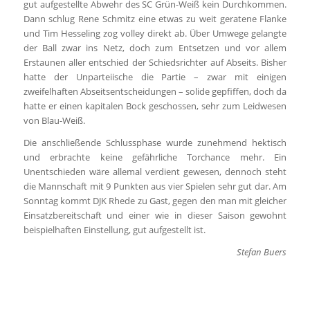
gut aufgestellte Abwehr des SC Grün-Weiß kein Durchkommen.
Dann schlug Rene Schmitz eine etwas zu weit geratene Flanke
und Tim Hesseling zog volley direkt ab. Über Umwege gelangte
der Ball zwar ins Netz, doch zum Entsetzen und vor allem
Erstaunen aller entschied der Schiedsrichter auf Abseits. Bisher
hatte der Unparteiische die Partie – zwar mit einigen
zweifelhaften Abseitsentscheidungen – solide gepfiffen, doch da
hatte er einen kapitalen Bock geschossen, sehr zum Leidwesen
von Blau-Weiß.
Die anschließende Schlussphase wurde zunehmend hektisch
und erbrachte keine gefährliche Torchance mehr. Ein
Unentschieden wäre allemal verdient gewesen, dennoch steht
die Mannschaft mit 9 Punkten aus vier Spielen sehr gut dar. Am
Sonntag kommt DJK Rhede zu Gast, gegen den man mit gleicher
Einsatzbereitschaft und einer wie in dieser Saison gewohnt
beispielhaften Einstellung, gut aufgestellt ist.
Stefan Buers