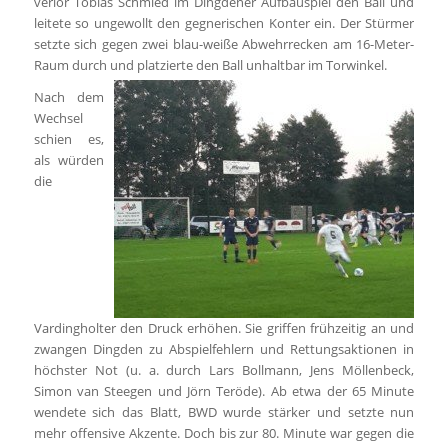
verlor Tobias Schmied im Dingdener Aufbauspiel den Ball und
leitete so ungewollt den gegnerischen Konter ein. Der Stürmer
setzte sich gegen zwei blau-weiße Abwehrrecken am 16-Meter-
Raum durch und platzierte den Ball unhaltbar im Torwinkel.
Nach dem
Wechsel
schien es,
als würden
die
Vardingholter den Druck erhöhen. Sie griffen frühzeitig an und
zwangen Dingden zu Abspielfehlern und Rettungsaktionen in
höchster Not (u. a. durch Lars Bollmann, Jens Möllenbeck,
Simon van Steegen und Jörn Teröde). Ab etwa der 65 Minute
wendete sich das Blatt, BWD wurde stärker und setzte nun
mehr offensive Akzente. Doch bis zur 80. Minute war gegen die