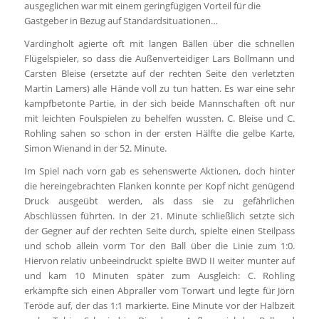
ausgeglichen war mit einem geringfügigen Vorteil für die
Gastgeber in Bezug auf Standardsituationen…
Vardingholt agierte oft mit langen Bällen über die schnellen
Flügelspieler, so dass die Außenverteidiger Lars Bollmann und
Carsten Bleise (ersetzte auf der rechten Seite den verletzten
Martin Lamers) alle Hände voll zu tun hatten. Es war eine sehr
kampfbetonte Partie, in der sich beide Mannschaften oft nur
mit leichten Foulspielen zu behelfen wussten. C. Bleise und C.
Rohling sahen so schon in der ersten Hälfte die gelbe Karte,
Simon Wienand in der 52. Minute.
Im Spiel nach vorn gab es sehenswerte Aktionen, doch hinter
die hereingebrachten Flanken konnte per Kopf nicht genügend
Druck ausgeübt werden, als dass sie zu gefährlichen
Abschlüssen führten. In der 21. Minute schließlich setzte sich
der Gegner auf der rechten Seite durch, spielte einen Steilpass
und schob allein vorm Tor den Ball über die Linie zum 1:0.
Hiervon relativ unbeeindruckt spielte BWD II weiter munter auf
und kam 10 Minuten später zum Ausgleich: C. Rohling
erkämpfte sich einen Abpraller vom Torwart und legte für Jörn
Teröde auf, der das 1:1 markierte. Eine Minute vor der Halbzeit