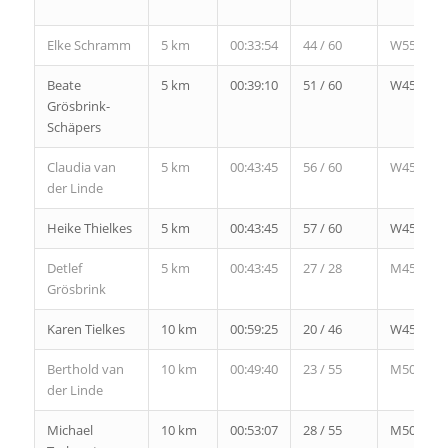
Elke Schramm
5 km
00:33:54
44 / 60
W55
Beate
5 km
00:39:10
51 / 60
W45
Grösbrink-
Schäpers
Claudia van
5 km
00:43:45
56 / 60
W45
der Linde
Heike Thielkes
5 km
00:43:45
57 / 60
W45
Detlef
5 km
00:43:45
27 / 28
M45
Grösbrink
Karen Tielkes
10 km
00:59:25
20 / 46
W45
Berthold van
10 km
00:49:40
23 / 55
M50
der Linde
Michael
10 km
00:53:07
28 / 55
M50