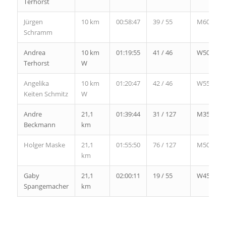
Terhorst
Jürgen
10 km
00:58:47
39 / 55
M60
Schramm
Andrea
10 km
01:19:55
41 / 46
W50
Terhorst
W
Angelika
10 km
01:20:47
42 / 46
W55
Keiten Schmitz
W
Andre
21,1
01:39:44
31 / 127
M35
Beckmann
km
Holger Maske
21,1
01:55:50
76 / 127
M50
km
Gaby
21,1
02:00:11
19 / 55
W45
Spangemacher
km