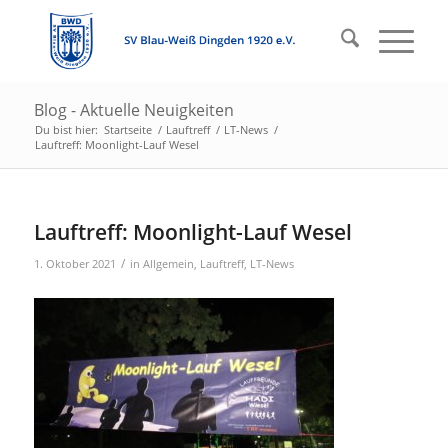
Blog - Aktuelle Neuigkeiten
Du bist hier:
Startseite
/
Lauftreff
/
LT-News
/
Lauftreff: Moonlight-Lauf Wesel
Lauftreff: Moonlight-Lauf Wesel
/
1. Oktober 2021
in
Allgemein
,
Lauftreff
,
LT-News