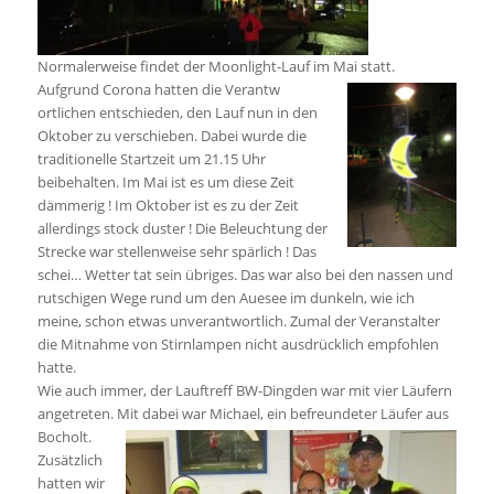
Normalerweise findet der Moonlight-Lauf im Mai statt.
Aufgrund Corona hatten die Verantw
ortlichen entschieden, den Lauf nun in den
Oktober zu verschieben. Dabei wurde die
traditionelle Startzeit um 21.15 Uhr
beibehalten. Im Mai ist es um diese Zeit
dämmerig ! Im Oktober ist es zu der Zeit
allerdings stock duster ! Die Beleuchtung der
Strecke war stellenweise sehr spärlich ! Das
schei… Wetter tat sein übriges. Das war also bei den nassen und
rutschigen Wege rund um den Auesee im dunkeln, wie ich
meine, schon etwas unverantwortlich. Zumal der Veranstalter
die Mitnahme von Stirnlampen nicht ausdrücklich empfohlen
hatte.
Wie auch immer, der Lauftreff BW-Dingden war mit vier Läufern
angetreten. Mit dabei war Michael, ein
befreundeter Läufer aus
Bocholt.
Zusätzlich
hatten wir