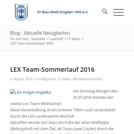
Blog - Aktuelle Neuigkeiten
Du bist hier:
Startseite
/
Lauftreff
/
LT-News
/
LEX Team-Sommerlauf 2016
LEX Team-Sommerlauf 2016
/
4. August 2016
in
Allgemein
,
LT-News
,
Wettkampfberichte
Am Sonntag-Morgen den
31.07.2016 startete der
zweite Lex-Team-Wettkampf.
Diese Veranstaltung ist ein lockerer 10km-Lauf, veranstaltet
durch die LEX-Laufexperten Bocholt.
Getroffen wurde sich dazu am Fuße der alten Müllkippe
(Beltingshof) mit dem Ziel, als Team (zwei Läufer) durch die