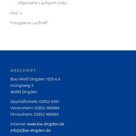
Allgemeine Laufsport-Links
FAQ´s
Fotogalerie Lauftreff
ANSCHRIFT
Blau-Weiß Dingden 1920 e.V.
Höingsweg 3
46499 Dingden
Geschäftsstelle: 02852-4391
Vereinsheim: 02852-960684
Fitnessheim: 02852-960683
Internet:
www.bw-dingden.de
info[at]bw-dingden.de